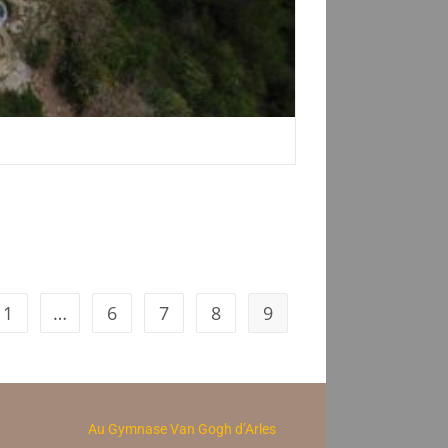
1
…
6
7
8
9
Au Gymnase Van Gogh d’Arles